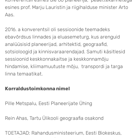
esines prof. Marju Lauristin ja riigihalduse minister Arto
Aas.
2016. a konverentsil oli sessioonide teemadeks
ebavõrdsus linnades ja eluasemeturg, kus arenguid
analüüsisid planeerijad, arhitektid, geograafid,
sotsioloogid ja kinnisvaraarendajad. Samuti käsitlesid
sessioonid keskkonnakaitse ja keskkonnamõju
hindamise, kliimamuutuste mõju, transpordi ja targa
linna temaatikat.
Korraldustoimkonna nimel
Pille Metspalu, Eesti Planeerijate Ühing
Rein Ahas, Tartu Ülikooli geograafia osakond
TOETAJAD: Rahandusministeerium, Eesti Biokeskus,