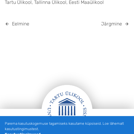
Tartu Ülikool, Tallinna Ülikool, Eesti Maaülikool
Eelmine
Järgmine
Parema kasutuskogemuse tagamiseks kasutame küpsiseid. Loe lähemalt
Jalus
kasutustingimustest.