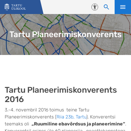
Liigu edasi põhisisu juurde
Juurdepääsetavus
Tartu Planeerimiskonverents
Tartu Planeerimiskonverents
2016
3.-4. novembril 2016 toimus teine Tartu
Planeerimiskonverents (
Riia 23b, Tartu
). Konverentsi
teemaks oli
„Ruumiline ebavõrdsus ja planeerimine“
.
Konverentsil esines üle 60 planeerija, peaettekannetega