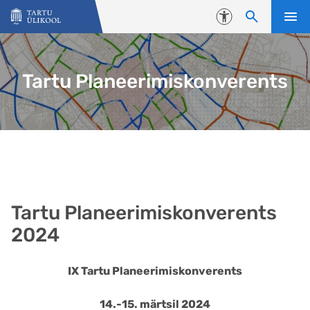
Liigu edasi põhisisu juurde
Juurdepääsetavus
Tartu Planeerimiskonverents
Tartu Planeerimiskonverents
2024
IX Tartu Planeerimiskonverents
14.-15. märtsil 2024