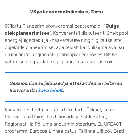
VSpa konverentsikeskus, Tartu
IX Tartu Planeerimiskonverentsi peateema oli “
Julge
olek planeerimises
”. Konverentsil diskuteeriti ühelt pool
energiajulgeoleku ja -haavatavuse ning riigikaitseliste
objektide planeerimise, aga teisalt ka jõulisema avaliku
ruumiloome, regionaal- ja linnaplaneerimises NIMBY
vältimise ning kodaniku ja planeerija vastutuse üle.
Sessioonide kirjeldused ja ettekanded on leitavad
konverentsi
kava lehelt
.
Konverentsi toetasid: Tartu linn, Tartu Ülikool, Eesti
Planeerijate Ühing, Eesti linnade ja Valdade Liit,
Regionaal- ja Põllumajandusministeerium, EL URBACT
programm, Euroopa Linnaalgatus, Tallinna Ülikool, Eesti